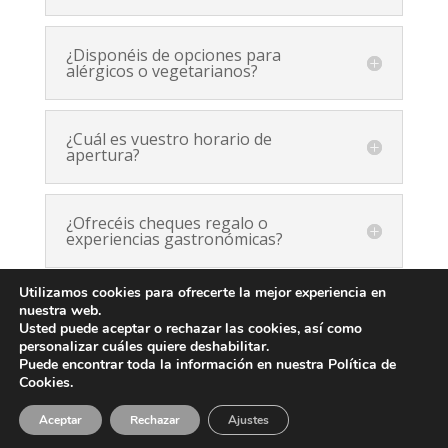
¿Disponéis de opciones para
alérgicos o vegetarianos?
¿Cuál es vuestro horario de
apertura?
¿Ofrecéis cheques regalo o
experiencias gastronómicas?
Utilizamos cookies para ofrecerte la mejor experiencia en
nuestra web.
Usted puede aceptar o rechazar las cookies, así como
personalizar cuáles quiere deshabilitar.
Puede encontrar toda la información en nuestra Política de
Designed by
showin
| Grupo Oter 2025® |
Aviso Legal
|
Cookies.
Política de Privacidad
|
Política de Cookies
|
Preguntas
Aceptar
Rechazar
Ajustes
frecuentes